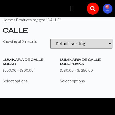
0
Home
/ Products tagged “CALLE”
CALLE
Showing all 2 results
LUMINARIA DE CALLE
LUMINARIA DE CALLE
SOLAR
SUBURBANA
$
600.00
–
$
900.00
$
680.00
–
$
2,250.00
Select options
Select options