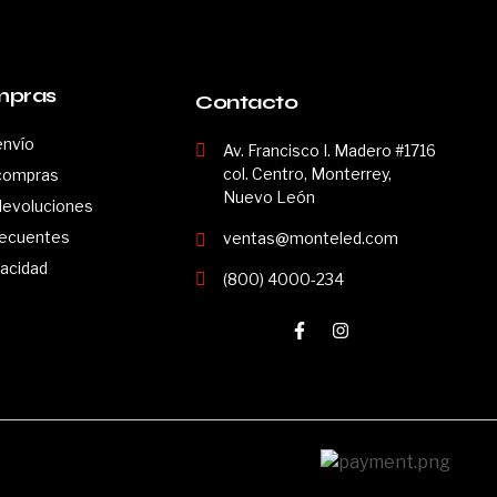
mpras
Contacto
envío
Av. Francisco I. Madero #1716
col. Centro, Monterrey,
 compras
Nuevo León
 devoluciones
recuentes
ventas@monteled.com
vacidad
(800) 4000-234